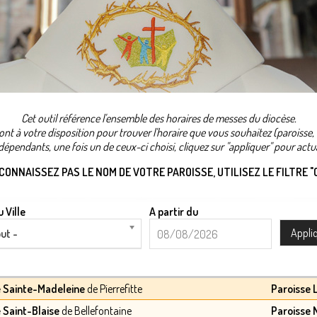
Cet outil référence l'ensemble des horaires de messes du diocèse.
 sont à votre disposition pour trouver l'horaire que vous souhaitez (paroiss
ndépendants, une fois un de ceux-ci choisi, cliquez sur "appliquer" pour actual
 CONNAISSEZ PAS LE NOM DE VOTRE PAROISSE, UTILISEZ LE FILTRE "C
 Ville
A partir du
A
Date
ut -
partir
du
e Sainte-Madeleine
de Pierrefitte
Paroisse 
e Saint-Blaise
de Bellefontaine
Paroisse