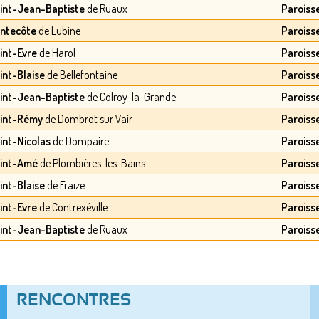
aint-Jean-Baptiste
de Ruaux
Paroiss
entecôte
de Lubine
Paroiss
aint-Evre
de Harol
Paroiss
int-Blaise
de Bellefontaine
Paroiss
aint-Jean-Baptiste
de Colroy-la-Grande
Paroiss
aint-Rémy
de Dombrot sur Vair
Paroiss
aint-Nicolas
de Dompaire
Paroiss
aint-Amé
de Plombières-les-Bains
Paroiss
int-Blaise
de Fraize
Paroiss
aint-Evre
de Contrexéville
Paroiss
aint-Jean-Baptiste
de Ruaux
Paroiss
RENCONTRES