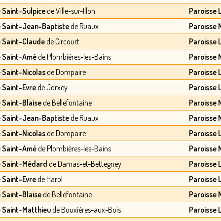
e Saint-Sulpice
de Ville-sur-Illon
Paroisse 
e Saint-Jean-Baptiste
de Ruaux
Paroisse
e Saint-Claude
de Circourt
Paroisse 
e Saint-Amé
de Plombières-les-Bains
Paroisse
e Saint-Nicolas
de Dompaire
Paroisse 
e Saint-Evre
de Jorxey
Paroisse 
e Saint-Blaise
de Bellefontaine
Paroisse
e Saint-Jean-Baptiste
de Ruaux
Paroisse
e Saint-Nicolas
de Dompaire
Paroisse 
e Saint-Amé
de Plombières-les-Bains
Paroisse
e Saint-Médard
de Damas-et-Bettegney
Paroisse 
e Saint-Evre
de Harol
Paroisse 
e Saint-Blaise
de Bellefontaine
Paroisse
e Saint-Matthieu
de Bouxières-aux-Bois
Paroisse 