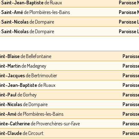
e Saint-Jean-Baptiste
de Ruaux
Paroisse
e Saint-Amé
de Plombières-les-Bains
Paroisse
e Saint-Nicolas
de Dompaire
Paroisse 
e Saint-Nicolas
de Dompaire
Paroisse 
int-Blaise
de Bellefontaine
Paroiss
aint-Martin
de Madegney
Paroiss
aint-Jacques
de Bertrimoutier
Paroiss
aint-Jean-Baptiste
de Ruaux
Paroiss
aint-Paul
de Gorhey
Paroiss
aint-Nicolas
de Dompaire
Paroiss
aint-Amé
de Plombières-les-Bains
Paroiss
ainte-Catherine
de Provenchères-sur-Fave
Paroiss
aint-Claude
de Circourt
Paroiss