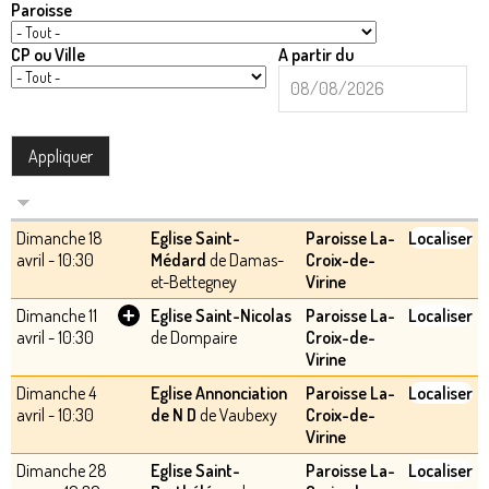
Paroisse
CP ou Ville
A partir du
A
Date
partir
du
Dimanche 18
Eglise Saint-
Paroisse La-
Localiser
avril - 10:30
Médard
de Damas-
Croix-de-
et-Bettegney
Virine
+
Dimanche 11
Eglise Saint-Nicolas
Paroisse La-
Localiser
avril - 10:30
de Dompaire
Croix-de-
Virine
Dimanche 4
Eglise Annonciation
Paroisse La-
Localiser
avril - 10:30
de N D
de Vaubexy
Croix-de-
Virine
Dimanche 28
Eglise Saint-
Paroisse La-
Localiser