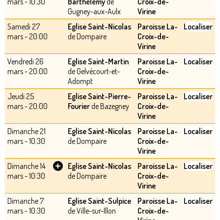
mars - 10:30
Barthélémy
de
Croix-de-
Gugney-aux-Aulx
Virine
Samedi 27
Eglise Saint-Nicolas
Paroisse La-
Localiser
mars - 20:00
de Dompaire
Croix-de-
Virine
Vendredi 26
Eglise Saint-Martin
Paroisse La-
Localiser
mars - 20:00
de Gelvécourt-et-
Croix-de-
Adompt
Virine
Jeudi 25
Eglise Saint-Pierre-
Paroisse La-
Localiser
mars - 20:00
Fourier
de Bazegney
Croix-de-
Virine
Dimanche 21
Eglise Saint-Nicolas
Paroisse La-
Localiser
mars - 10:30
de Dompaire
Croix-de-
Virine
+
Dimanche 14
Eglise Saint-Nicolas
Paroisse La-
Localiser
mars - 10:30
de Dompaire
Croix-de-
Virine
Dimanche 7
Eglise Saint-Sulpice
Paroisse La-
Localiser
mars - 10:30
de Ville-sur-Illon
Croix-de-