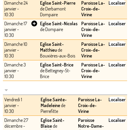
Dimanche 24
Eglise Saint-Pierre
Paroisse La-
Localiser
janvier -
de Derbamont
Croix-de-
10:30
Dompaire
Virine
+
Dimanche 17
Eglise Saint-Nicolas
Paroisse La-
Localiser
janvier -
de Dompaire
Croix-de-
10:30
Virine
Dimanche 10
Eglise Saint-
Paroisse La-
Localiser
janvier -
Matthieu
de
Croix-de-
10:30
Bouxières-aux-Bois
Virine
Dimanche 3
Eglise Saint-Brice
Paroisse La-
Localiser
janvier -
de Bettegney-St-
Croix-de-
10:30
Brice
Virine
Vendredi 1
Eglise Sainte-
Paroisse La-
Localiser
janvier -
Madeleine
de
Croix-de-
10:30
Pierrefitte
Virine
Dimanche 27
Eglise Saint-
Paroisse
Localiser
décembre -
Blaise
de
Notre-Dame-