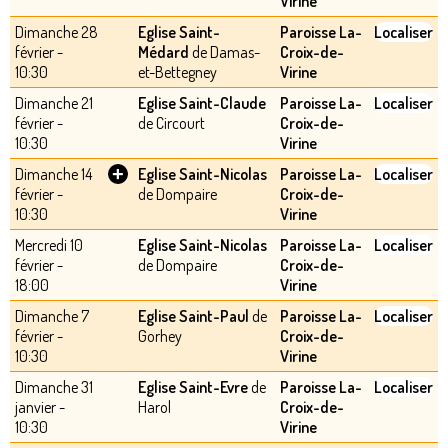
Virine
Dimanche 28
Eglise Saint-
Paroisse La-
Localiser
février -
Médard
de Damas-
Croix-de-
10:30
et-Bettegney
Virine
Dimanche 21
Eglise Saint-Claude
Paroisse La-
Localiser
février -
de Circourt
Croix-de-
10:30
Virine
+
Dimanche 14
Eglise Saint-Nicolas
Paroisse La-
Localiser
février -
de Dompaire
Croix-de-
10:30
Virine
Mercredi 10
Eglise Saint-Nicolas
Paroisse La-
Localiser
février -
de Dompaire
Croix-de-
18:00
Virine
Dimanche 7
Eglise Saint-Paul
de
Paroisse La-
Localiser
février -
Gorhey
Croix-de-
10:30
Virine
Dimanche 31
Eglise Saint-Evre
de
Paroisse La-
Localiser
janvier -
Harol
Croix-de-
10:30
Virine