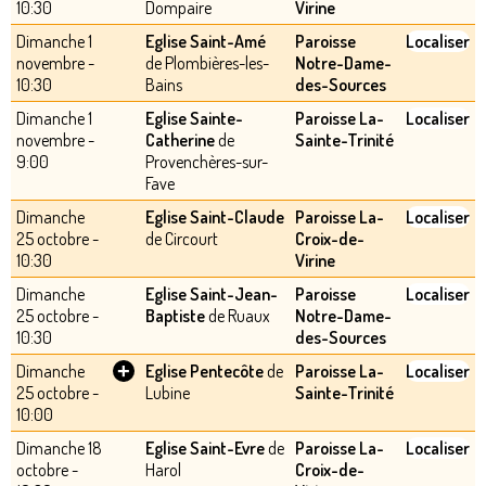
10:30
Dompaire
Virine
Dimanche 1
Eglise Saint-Amé
Paroisse
Localiser
novembre -
de Plombières-les-
Notre-Dame-
10:30
Bains
des-Sources
Dimanche 1
Eglise Sainte-
Paroisse La-
Localiser
novembre -
Catherine
de
Sainte-Trinité
9:00
Provenchères-sur-
Fave
Dimanche
Eglise Saint-Claude
Paroisse La-
Localiser
25 octobre -
de Circourt
Croix-de-
10:30
Virine
Dimanche
Eglise Saint-Jean-
Paroisse
Localiser
25 octobre -
Baptiste
de Ruaux
Notre-Dame-
10:30
des-Sources
+
Dimanche
Eglise Pentecôte
de
Paroisse La-
Localiser
25 octobre -
Lubine
Sainte-Trinité
10:00
Dimanche 18
Eglise Saint-Evre
de
Paroisse La-
Localiser
octobre -
Harol
Croix-de-