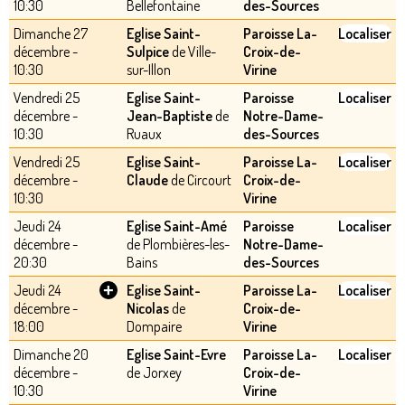
10:30
Bellefontaine
des-Sources
Dimanche 27
Eglise Saint-
Paroisse La-
Localiser
décembre -
Sulpice
de Ville-
Croix-de-
10:30
sur-Illon
Virine
Vendredi 25
Eglise Saint-
Paroisse
Localiser
décembre -
Jean-Baptiste
de
Notre-Dame-
10:30
Ruaux
des-Sources
Vendredi 25
Eglise Saint-
Paroisse La-
Localiser
décembre -
Claude
de Circourt
Croix-de-
10:30
Virine
Jeudi 24
Eglise Saint-Amé
Paroisse
Localiser
décembre -
de Plombières-les-
Notre-Dame-
20:30
Bains
des-Sources
+
Jeudi 24
Eglise Saint-
Paroisse La-
Localiser
décembre -
Nicolas
de
Croix-de-
18:00
Dompaire
Virine
Dimanche 20
Eglise Saint-Evre
Paroisse La-
Localiser
décembre -
de Jorxey
Croix-de-
10:30
Virine