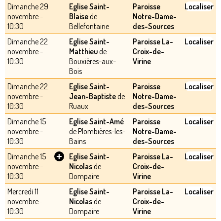
Dimanche 29
Eglise Saint-
Paroisse
Localiser
novembre -
Blaise
de
Notre-Dame-
10:30
Bellefontaine
des-Sources
Dimanche 22
Eglise Saint-
Paroisse La-
Localiser
novembre -
Matthieu
de
Croix-de-
10:30
Bouxières-aux-
Virine
Bois
Dimanche 22
Eglise Saint-
Paroisse
Localiser
novembre -
Jean-Baptiste
de
Notre-Dame-
10:30
Ruaux
des-Sources
Dimanche 15
Eglise Saint-Amé
Paroisse
Localiser
novembre -
de Plombières-les-
Notre-Dame-
10:30
Bains
des-Sources
+
Dimanche 15
Eglise Saint-
Paroisse La-
Localiser
novembre -
Nicolas
de
Croix-de-
10:30
Dompaire
Virine
Mercredi 11
Eglise Saint-
Paroisse La-
Localiser
novembre -
Nicolas
de
Croix-de-
10:30
Dompaire
Virine