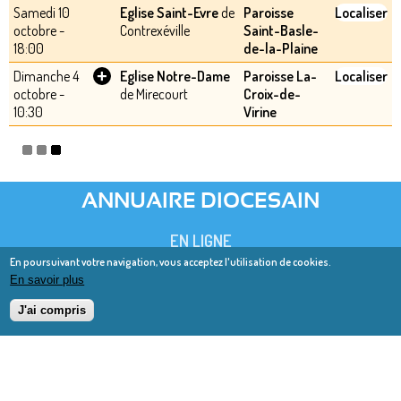
Samedi 10
Eglise Saint-Evre
de
Paroisse
Localiser
octobre -
Contrexéville
Saint-Basle-
18:00
de-la-Plaine
+
Dimanche 4
Eglise Notre-Dame
Paroisse La-
Localiser
octobre -
de Mirecourt
Croix-de-
10:30
Virine
ANNUAIRE DIOCESAIN
EN LIGNE
En poursuivant votre navigation, vous acceptez l'utilisation de cookies.
En savoir plus
J'ai compris