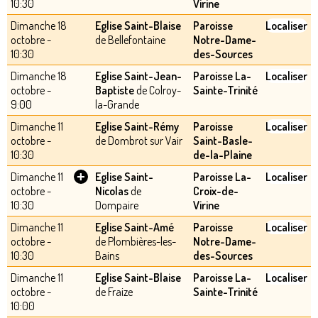
10:30
Virine
Dimanche 18
Eglise Saint-Blaise
Paroisse
Localiser
octobre -
de Bellefontaine
Notre-Dame-
10:30
des-Sources
Dimanche 18
Eglise Saint-Jean-
Paroisse La-
Localiser
octobre -
Baptiste
de Colroy-
Sainte-Trinité
9:00
la-Grande
Dimanche 11
Eglise Saint-Rémy
Paroisse
Localiser
octobre -
de Dombrot sur Vair
Saint-Basle-
10:30
de-la-Plaine
+
Dimanche 11
Eglise Saint-
Paroisse La-
Localiser
octobre -
Nicolas
de
Croix-de-
10:30
Dompaire
Virine
Dimanche 11
Eglise Saint-Amé
Paroisse
Localiser
octobre -
de Plombières-les-
Notre-Dame-
10:30
Bains
des-Sources
Dimanche 11
Eglise Saint-Blaise
Paroisse La-
Localiser
octobre -
de Fraize
Sainte-Trinité
10:00