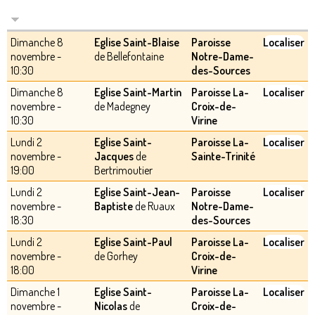
Dimanche 8
Eglise Saint-Blaise
Paroisse
Localiser
novembre -
de Bellefontaine
Notre-Dame-
10:30
des-Sources
Dimanche 8
Eglise Saint-Martin
Paroisse La-
Localiser
novembre -
de Madegney
Croix-de-
10:30
Virine
Lundi 2
Eglise Saint-
Paroisse La-
Localiser
novembre -
Jacques
de
Sainte-Trinité
19:00
Bertrimoutier
Lundi 2
Eglise Saint-Jean-
Paroisse
Localiser
novembre -
Baptiste
de Ruaux
Notre-Dame-
18:30
des-Sources
Lundi 2
Eglise Saint-Paul
Paroisse La-
Localiser
novembre -
de Gorhey
Croix-de-
18:00
Virine
Dimanche 1
Eglise Saint-
Paroisse La-
Localiser
novembre -
Nicolas
de
Croix-de-