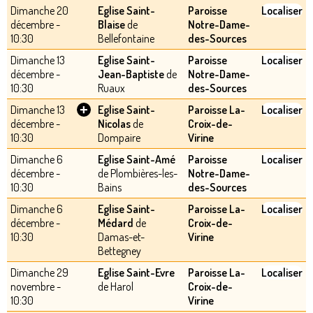
Dimanche 20
Eglise Saint-
Paroisse
Localiser
décembre -
Blaise
de
Notre-Dame-
10:30
Bellefontaine
des-Sources
Dimanche 13
Eglise Saint-
Paroisse
Localiser
décembre -
Jean-Baptiste
de
Notre-Dame-
10:30
Ruaux
des-Sources
+
Dimanche 13
Eglise Saint-
Paroisse La-
Localiser
décembre -
Nicolas
de
Croix-de-
10:30
Dompaire
Virine
Dimanche 6
Eglise Saint-Amé
Paroisse
Localiser
décembre -
de Plombières-les-
Notre-Dame-
10:30
Bains
des-Sources
Dimanche 6
Eglise Saint-
Paroisse La-
Localiser
décembre -
Médard
de
Croix-de-
10:30
Damas-et-
Virine
Bettegney
Dimanche 29
Eglise Saint-Evre
Paroisse La-
Localiser
novembre -
de Harol
Croix-de-
10:30
Virine