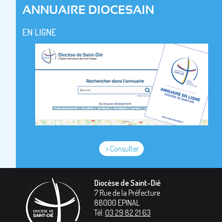
ANNUAIRE DIOCESAIN
EN LIGNE
> Consulter
Diocèse de Saint-Dié
7 Rue de la Préfecture
88000
EPINAL
Tél:
03 29 82 21 63