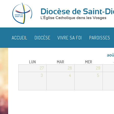
Diocèse de Saint-Di
L'Église Catholique dans les Vosges
ACCUEIL
DIOCÈSE
VIVRE SA FOI
PAROISSES
aoû
LUN
MAR
MER
27
28
29
3
4
5