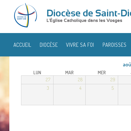
Diocèse de Saint-Di
L'Église Catholique dans les Vosges
ACCUEIL
DIOCÈSE
VIVRE SA FOI
PAROISSES
aoû
LUN
MAR
MER
27
28
29
3
4
5