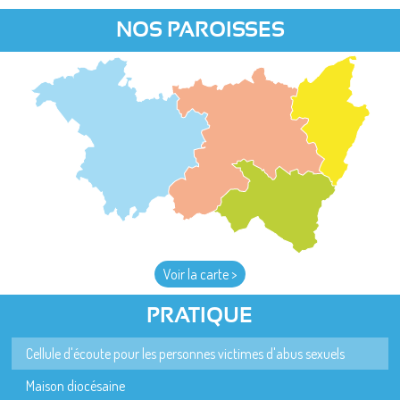
NOS PAROISSES
Voir la carte >
PRATIQUE
Cellule d'écoute pour les personnes victimes d'abus sexuels
Maison diocésaine