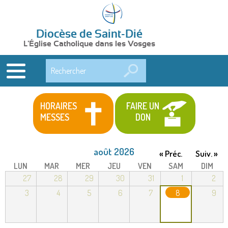
Diocèse de Saint-Dié
L'Église Catholique dans les Vosges
Rechercher
HORAIRES
FAIRE UN
MESSES
DON
août 2026
« Préc.
Suiv. »
LUN
MAR
MER
JEU
VEN
SAM
DIM
27
28
29
30
31
1
2
3
4
5
6
7
8
9