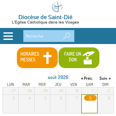
Diocèse de Saint-Dié
L'Église Catholique dans les Vosges
Rechercher
HORAIRES
FAIRE UN
MESSES
DON
août 2026
« Préc.
Suiv. »
LUN
MAR
MER
JEU
VEN
SAM
DIM
27
28
29
30
31
1
2
3
4
5
6
7
8
9