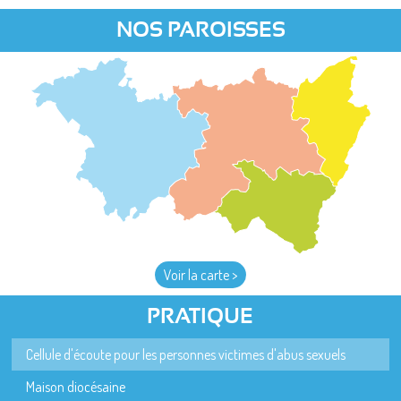
NOS PAROISSES
Voir la carte >
PRATIQUE
Cellule d'écoute pour les personnes victimes d'abus sexuels
Maison diocésaine