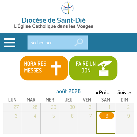
Diocèse de Saint-Dié
L'Église Catholique dans les Vosges
Rechercher
HORAIRES
FAIRE UN
MESSES
DON
août 2026
« Préc.
Suiv. »
LUN
MAR
MER
JEU
VEN
SAM
DIM
27
28
29
30
31
1
2
3
4
5
6
7
8
9