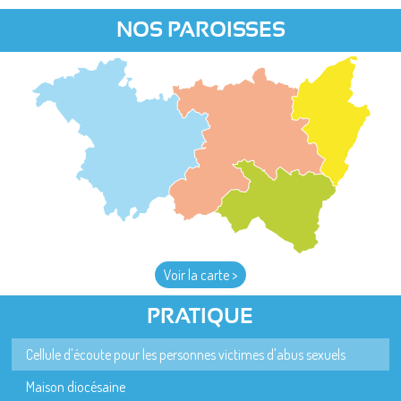
NOS PAROISSES
Voir la carte >
PRATIQUE
Cellule d'écoute pour les personnes victimes d'abus sexuels
Maison diocésaine