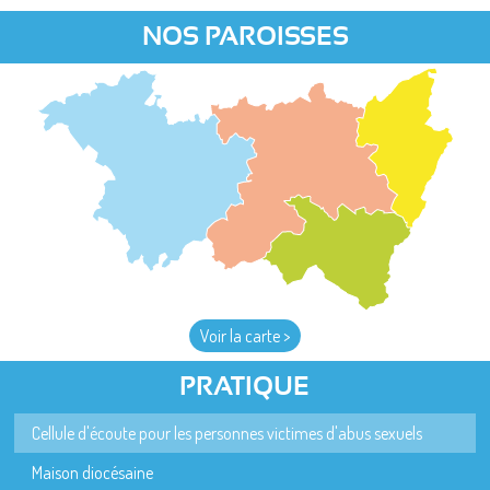
NOS PAROISSES
Voir la carte >
PRATIQUE
Cellule d'écoute pour les personnes victimes d'abus sexuels
Maison diocésaine