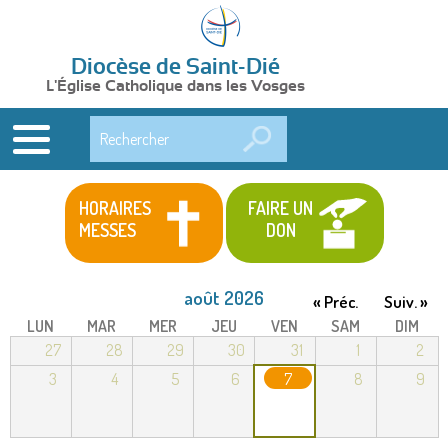
Diocèse de Saint-Dié
L'Église Catholique dans les Vosges
Rechercher
HORAIRES
FAIRE UN
MESSES
DON
août 2026
« Préc.
Suiv. »
LUN
MAR
MER
JEU
VEN
SAM
DIM
27
28
29
30
31
1
2
3
4
5
6
7
8
9