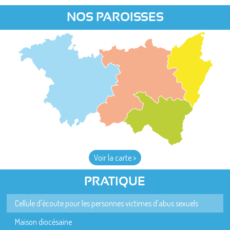
NOS PAROISSES
Voir la carte >
PRATIQUE
Cellule d'écoute pour les personnes victimes d'abus sexuels
Maison diocésaine