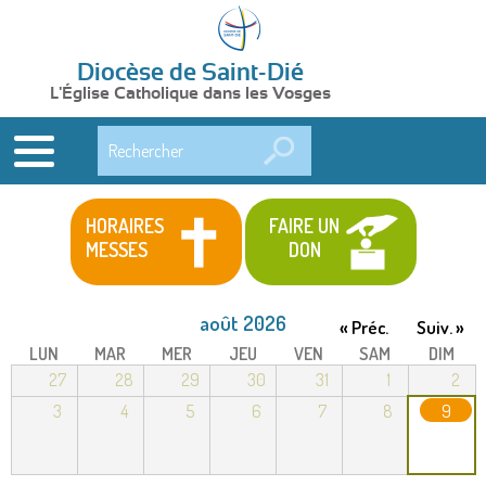
Diocèse de Saint-Dié
L'Église Catholique dans les Vosges
Rechercher
HORAIRES
FAIRE UN
MESSES
DON
août 2026
« Préc.
Suiv. »
LUN
MAR
MER
JEU
VEN
SAM
DIM
27
28
29
30
31
1
2
3
4
5
6
7
8
9