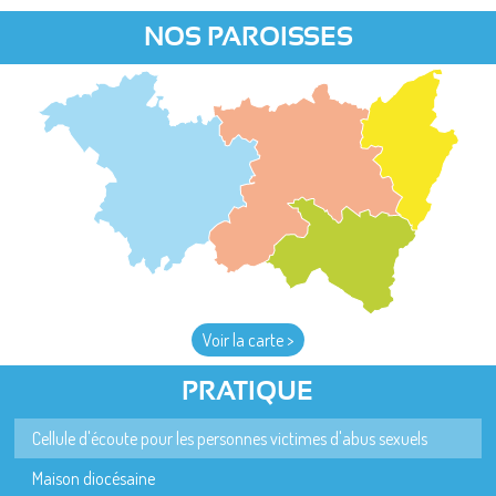
NOS PAROISSES
Voir la carte >
PRATIQUE
Cellule d'écoute pour les personnes victimes d'abus sexuels
Maison diocésaine