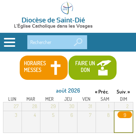
Diocèse de Saint-Dié
L'Église Catholique dans les Vosges
Rechercher
HORAIRES
FAIRE UN
MESSES
DON
août 2026
« Préc.
Suiv. »
LUN
MAR
MER
JEU
VEN
SAM
DIM
27
28
29
30
31
1
2
3
4
5
6
7
8
9