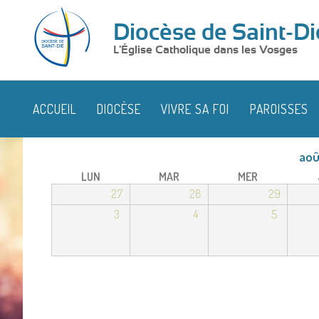
Diocèse de Saint-Di
L'Église Catholique dans les Vosges
ACCUEIL
DIOCÈSE
VIVRE SA FOI
PAROISSES
aoû
LUN
MAR
MER
27
28
29
3
4
5