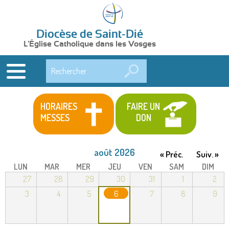
Diocèse de Saint-Dié
L'Église Catholique dans les Vosges
Rechercher
HORAIRES
FAIRE UN
MESSES
DON
août 2026
« Préc.
Suiv. »
LUN
MAR
MER
JEU
VEN
SAM
DIM
27
28
29
30
31
1
2
3
4
5
6
7
8
9