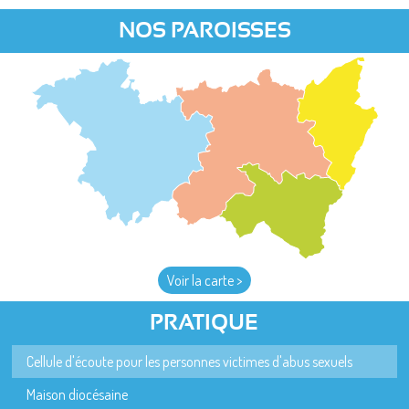
NOS PAROISSES
Voir la carte >
PRATIQUE
Cellule d'écoute pour les personnes victimes d'abus sexuels
Maison diocésaine