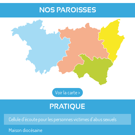
NOS PAROISSES
Voir la carte >
PRATIQUE
Cellule d'écoute pour les personnes victimes d'abus sexuels
Maison diocésaine