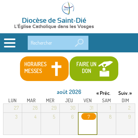
Diocèse de Saint-Dié
L'Église Catholique dans les Vosges
Rechercher
HORAIRES
FAIRE UN
MESSES
DON
août 2026
« Préc.
Suiv. »
LUN
MAR
MER
JEU
VEN
SAM
DIM
27
28
29
30
31
1
2
3
4
5
6
7
8
9