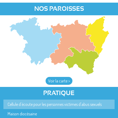
NOS PAROISSES
Voir la carte >
PRATIQUE
Cellule d'écoute pour les personnes victimes d'abus sexuels
Maison diocésaine