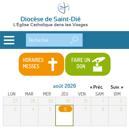
Diocèse de Saint-Dié
L'Église Catholique dans les Vosges
Rechercher
HORAIRES
FAIRE UN
MESSES
DON
août 2026
« Préc.
Suiv. »
LUN
MAR
MER
JEU
VEN
SAM
DIM
27
28
29
30
31
1
2
3
4
5
6
7
8
9