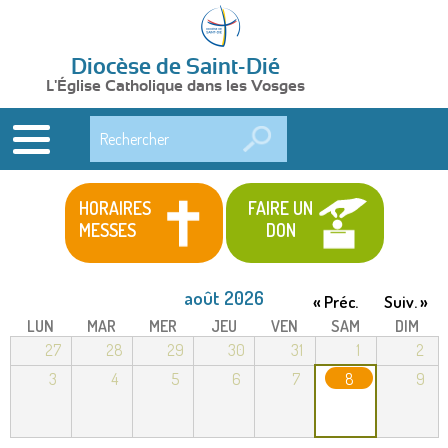
Diocèse de Saint-Dié
L'Église Catholique dans les Vosges
Rechercher
HORAIRES
FAIRE UN
MESSES
DON
août 2026
« Préc.
Suiv. »
LUN
MAR
MER
JEU
VEN
SAM
DIM
27
28
29
30
31
1
2
3
4
5
6
7
8
9