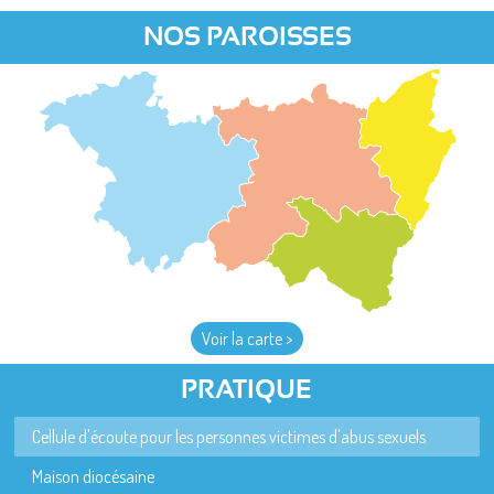
NOS PAROISSES
Voir la carte >
PRATIQUE
Cellule d'écoute pour les personnes victimes d'abus sexuels
Maison diocésaine