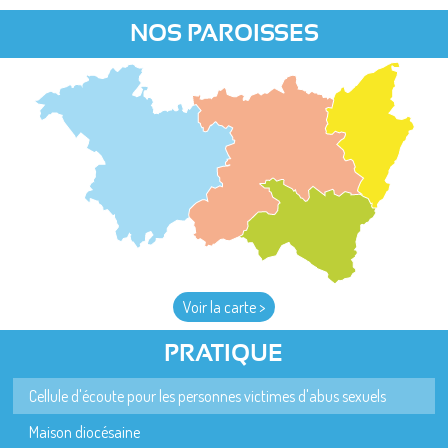
NOS PAROISSES
Voir la carte >
PRATIQUE
Cellule d'écoute pour les personnes victimes d'abus sexuels
Maison diocésaine