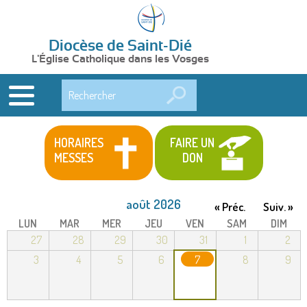
Diocèse de Saint-Dié
L'Église Catholique dans les Vosges
Rechercher
HORAIRES
FAIRE UN
MESSES
DON
août 2026
« Préc.
Suiv. »
LUN
MAR
MER
JEU
VEN
SAM
DIM
27
28
29
30
31
1
2
3
4
5
6
7
8
9