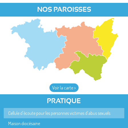
NOS PAROISSES
Voir la carte >
PRATIQUE
Cellule d'écoute pour les personnes victimes d'abus sexuels
Maison diocésaine