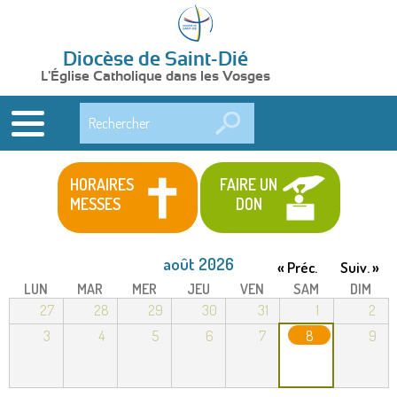
Diocèse de Saint-Dié
L'Église Catholique dans les Vosges
Rechercher
HORAIRES
FAIRE UN
MESSES
DON
août 2026
« Préc.
Suiv. »
LUN
MAR
MER
JEU
VEN
SAM
DIM
27
28
29
30
31
1
2
3
4
5
6
7
8
9