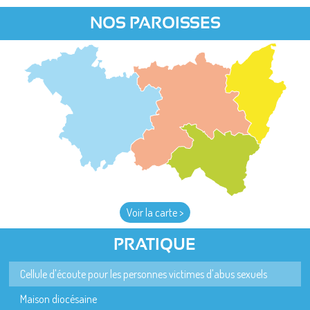
NOS PAROISSES
Voir la carte >
PRATIQUE
Cellule d'écoute pour les personnes victimes d'abus sexuels
Maison diocésaine