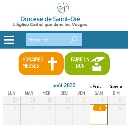
Diocèse de Saint-Dié
L'Église Catholique dans les Vosges
Rechercher
HORAIRES
FAIRE UN
MESSES
DON
août 2026
« Préc.
Suiv. »
LUN
MAR
MER
JEU
VEN
SAM
DIM
27
28
29
30
31
1
2
3
4
5
6
7
8
9