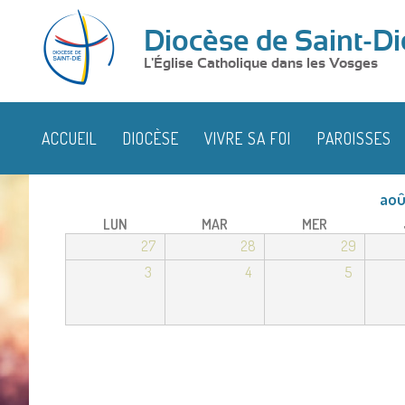
Diocèse de Saint-Di
L'Église Catholique dans les Vosges
ACCUEIL
DIOCÈSE
VIVRE SA FOI
PAROISSES
aoû
LUN
MAR
MER
27
28
29
3
4
5