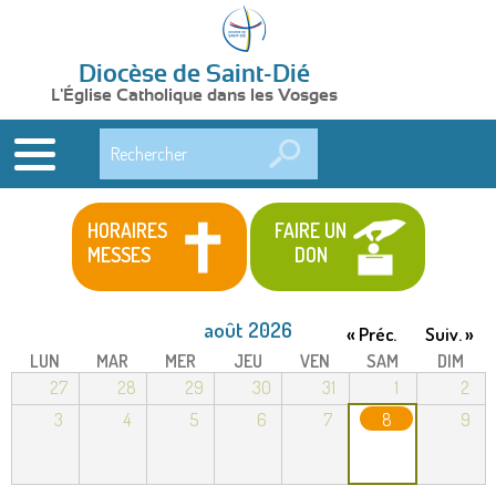
Diocèse de Saint-Dié
L'Église Catholique dans les Vosges
Rechercher
HORAIRES
FAIRE UN
MESSES
DON
août 2026
« Préc.
Suiv. »
LUN
MAR
MER
JEU
VEN
SAM
DIM
27
28
29
30
31
1
2
3
4
5
6
7
8
9