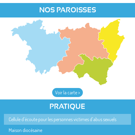
NOS PAROISSES
Voir la carte >
PRATIQUE
Cellule d'écoute pour les personnes victimes d'abus sexuels
Maison diocésaine