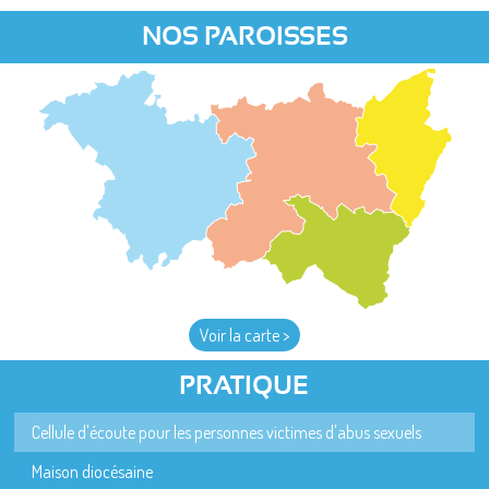
NOS PAROISSES
Voir la carte >
PRATIQUE
Cellule d'écoute pour les personnes victimes d'abus sexuels
Maison diocésaine