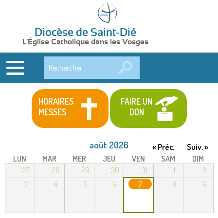
Diocèse de Saint-Dié
L'Église Catholique dans les Vosges
Rechercher
HORAIRES
FAIRE UN
MESSES
DON
août 2026
« Préc.
Suiv. »
LUN
MAR
MER
JEU
VEN
SAM
DIM
27
28
29
30
31
1
2
3
4
5
6
7
8
9