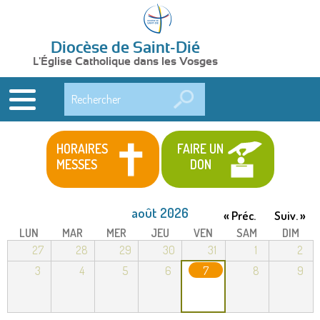
Diocèse de Saint-Dié
L'Église Catholique dans les Vosges
Rechercher
HORAIRES
FAIRE UN
MESSES
DON
août 2026
« Préc.
Suiv. »
LUN
MAR
MER
JEU
VEN
SAM
DIM
27
28
29
30
31
1
2
3
4
5
6
7
8
9