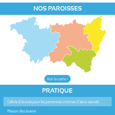
NOS PAROISSES
Voir la carte >
PRATIQUE
Cellule d'écoute pour les personnes victimes d'abus sexuels
Maison diocésaine