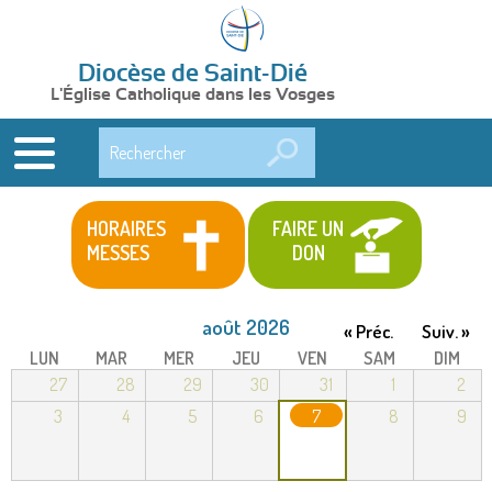
Diocèse de Saint-Dié
L'Église Catholique dans les Vosges
Rechercher
HORAIRES
FAIRE UN
MESSES
DON
août 2026
« Préc.
Suiv. »
LUN
MAR
MER
JEU
VEN
SAM
DIM
27
28
29
30
31
1
2
3
4
5
6
7
8
9