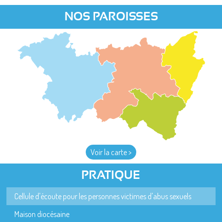
NOS PAROISSES
Voir la carte >
PRATIQUE
Cellule d'écoute pour les personnes victimes d'abus sexuels
Maison diocésaine