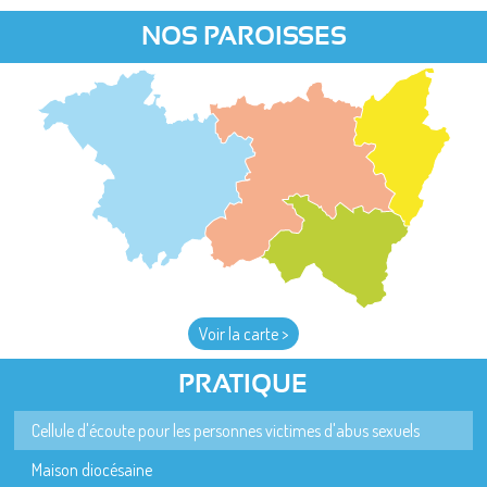
NOS PAROISSES
Voir la carte >
PRATIQUE
Cellule d'écoute pour les personnes victimes d'abus sexuels
Maison diocésaine