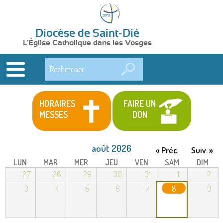
Diocèse de Saint-Dié
L'Église Catholique dans les Vosges
Rechercher
HORAIRES
FAIRE UN
MESSES
DON
août 2026
« Préc.
Suiv. »
LUN
MAR
MER
JEU
VEN
SAM
DIM
27
28
29
30
31
1
2
3
4
5
6
7
8
9