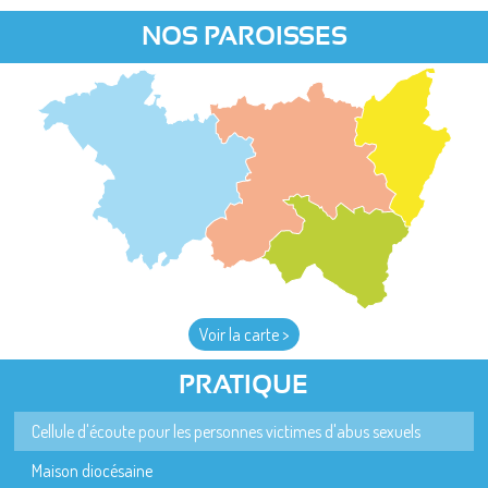
NOS PAROISSES
Voir la carte >
PRATIQUE
Cellule d'écoute pour les personnes victimes d'abus sexuels
Maison diocésaine