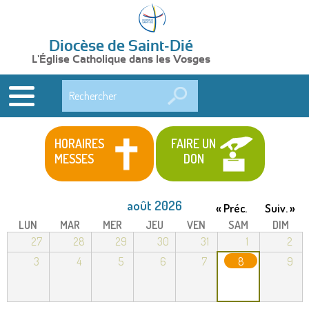
Diocèse de Saint-Dié
L'Église Catholique dans les Vosges
Rechercher
HORAIRES
FAIRE UN
MESSES
DON
août 2026
« Préc.
Suiv. »
LUN
MAR
MER
JEU
VEN
SAM
DIM
27
28
29
30
31
1
2
3
4
5
6
7
8
9