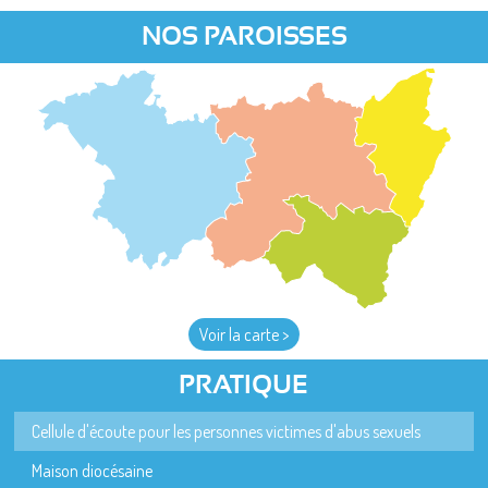
NOS PAROISSES
Voir la carte >
PRATIQUE
Cellule d'écoute pour les personnes victimes d'abus sexuels
Maison diocésaine