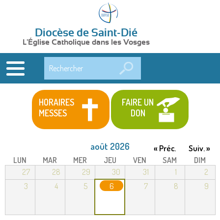
Diocèse de Saint-Dié
L'Église Catholique dans les Vosges
Rechercher
HORAIRES
FAIRE UN
MESSES
DON
août 2026
« Préc.
Suiv. »
LUN
MAR
MER
JEU
VEN
SAM
DIM
27
28
29
30
31
1
2
3
4
5
6
7
8
9