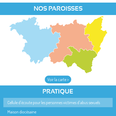
NOS PAROISSES
Voir la carte >
PRATIQUE
Cellule d'écoute pour les personnes victimes d'abus sexuels
Maison diocésaine