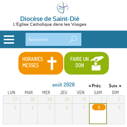
Diocèse de Saint-Dié
L'Église Catholique dans les Vosges
Rechercher
HORAIRES
FAIRE UN
MESSES
DON
août 2026
« Préc.
Suiv. »
LUN
MAR
MER
JEU
VEN
SAM
DIM
27
28
29
30
31
1
2
3
4
5
6
7
8
9