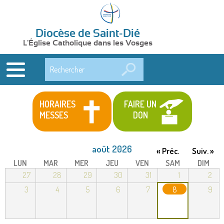
Diocèse de Saint-Dié
L'Église Catholique dans les Vosges
Rechercher
HORAIRES
FAIRE UN
MESSES
DON
août 2026
« Préc.
Suiv. »
LUN
MAR
MER
JEU
VEN
SAM
DIM
27
28
29
30
31
1
2
3
4
5
6
7
8
9