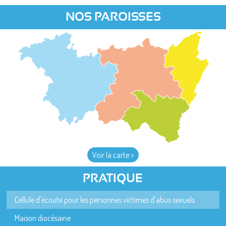
NOS PAROISSES
Voir la carte >
PRATIQUE
Cellule d'écoute pour les personnes victimes d'abus sexuels
Maison diocésaine