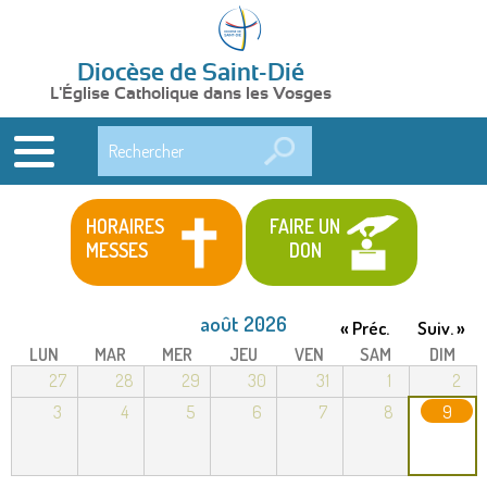
Diocèse de Saint-Dié
L'Église Catholique dans les Vosges
Rechercher
HORAIRES
FAIRE UN
MESSES
DON
août 2026
« Préc.
Suiv. »
LUN
MAR
MER
JEU
VEN
SAM
DIM
27
28
29
30
31
1
2
3
4
5
6
7
8
9