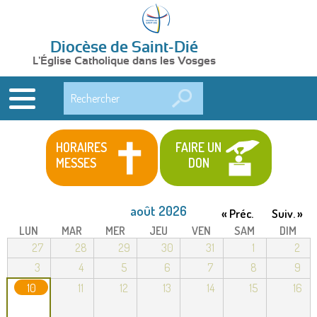
Diocèse de Saint-Dié
L'Église Catholique dans les Vosges
Rechercher
HORAIRES
FAIRE UN
MESSES
DON
août 2026
« Préc.
Suiv. »
LUN
MAR
MER
JEU
VEN
SAM
DIM
27
28
29
30
31
1
2
3
4
5
6
7
8
9
10
11
12
13
14
15
16