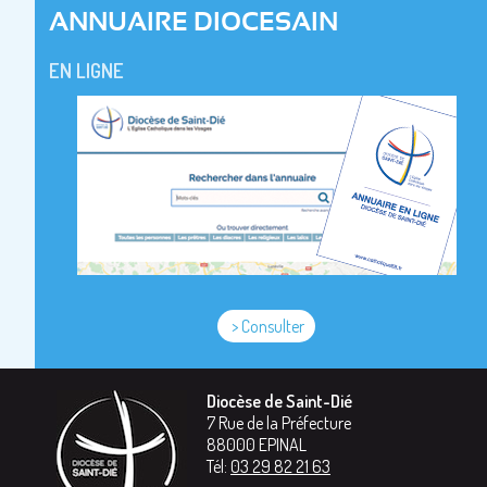
ANNUAIRE DIOCESAIN
EN LIGNE
> Consulter
Diocèse de Saint-Dié
7 Rue de la Préfecture
88000
EPINAL
Tél:
03 29 82 21 63