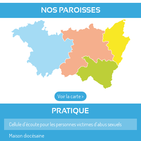
NOS PAROISSES
Voir la carte >
PRATIQUE
Cellule d'écoute pour les personnes victimes d'abus sexuels
Maison diocésaine