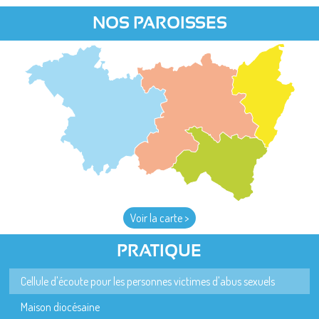
NOS PAROISSES
Voir la carte >
PRATIQUE
Cellule d'écoute pour les personnes victimes d'abus sexuels
Maison diocésaine