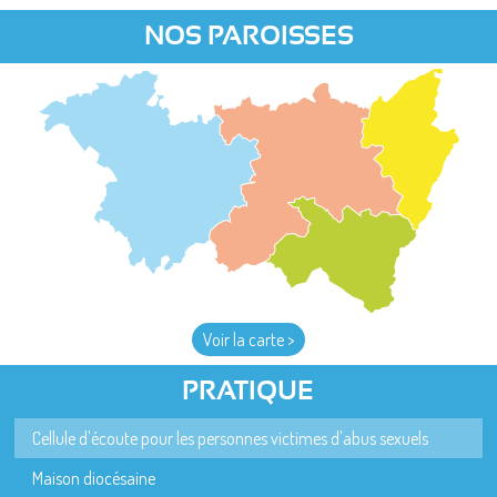
NOS PAROISSES
Voir la carte >
PRATIQUE
Cellule d'écoute pour les personnes victimes d'abus sexuels
Maison diocésaine