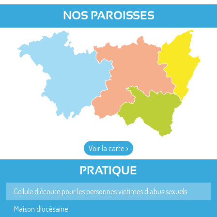
NOS PAROISSES
Voir la carte >
PRATIQUE
Cellule d'écoute pour les personnes victimes d'abus sexuels
Maison diocésaine