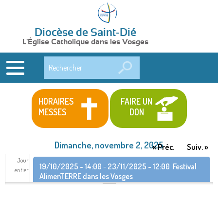
Diocèse de Saint-Dié
L'Église Catholique dans les Vosges
Rechercher
HORAIRES
FAIRE UN
MESSES
DON
Dimanche, novembre 2, 2025
« Préc.
Suiv. »
Jour
19/10/2025 - 14:00
-
23/11/2025 - 12:00
Festival
entier
AlimenTERRE dans les Vosges