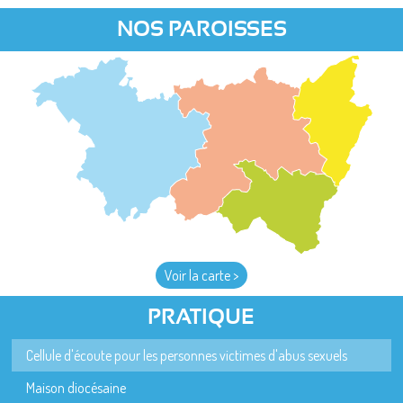
NOS PAROISSES
Voir la carte >
PRATIQUE
Cellule d'écoute pour les personnes victimes d'abus sexuels
Maison diocésaine