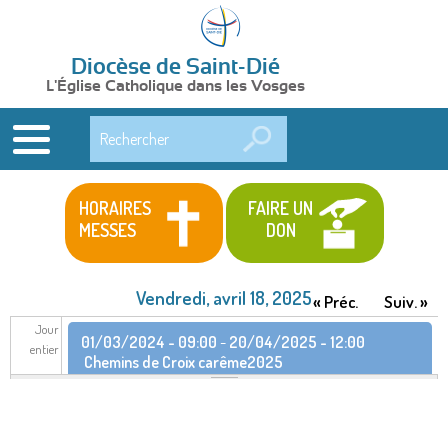
Diocèse de Saint-Dié
L'Église Catholique dans les Vosges
Rechercher
HORAIRES
FAIRE UN
MESSES
DON
Vendredi, avril 18, 2025
« Préc.
Suiv. »
Jour
01/03/2024 - 09:00
-
20/04/2025 - 12:00
entier
Chemins de Croix carême2025
22/02/2025 - 09:30
-
14/06/2025 - 11:15
Retraite
dans la vie de février à juin