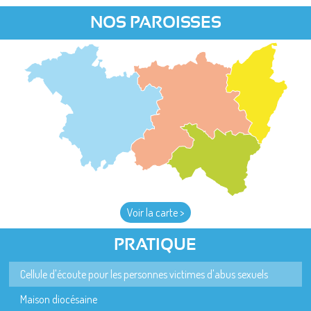
NOS PAROISSES
Voir la carte >
PRATIQUE
Cellule d'écoute pour les personnes victimes d'abus sexuels
Maison diocésaine